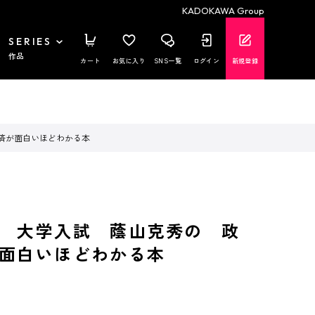
KADOKAWA Group
SERIES
作品
カート
お気に入り
SNS一覧
ログイン
新規登録
済が面白いほどわかる本
 大学入試 蔭山克秀の 政
面白いほどわかる本