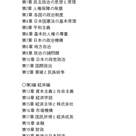
第1章 民主政治の思想と原理
第2章 人権保障の発展
第3章 各国の政治制度
第4章 日本国憲法の基本原理
第5章 平和主義
第6章 基本的人権の尊重
第7章 日本の政治機構
第8章 地方自治
第9章 政治の諸問題
第10章 日本の政党政治
第11章 国際政治
第12章 軍縮と民族紛争
〇第2編 経済編
第13章 資本主義と社会主義
第14章 経済学説
第15章 経済主体と株式会社
第16章 市場機構
第17章 国民所得と経済成長
第18章 金融
第19章 財政
第20章 戦後の日本経済