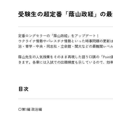
受験生の超定番「蔭山政経」の最
定番ロングセラーの「蔭山政経」をアップデート！
ウクライナ情勢やパレスチナ情勢といった時事問題の更新
治・青学・中央・同志社・立命館・関大などの最難関レベ
蔭山先生の人気授業をそのまま再現した語り口調の「Poin
きます。各章には入試での出題頻度も示しているので、効
目次
〇第1編 政治編