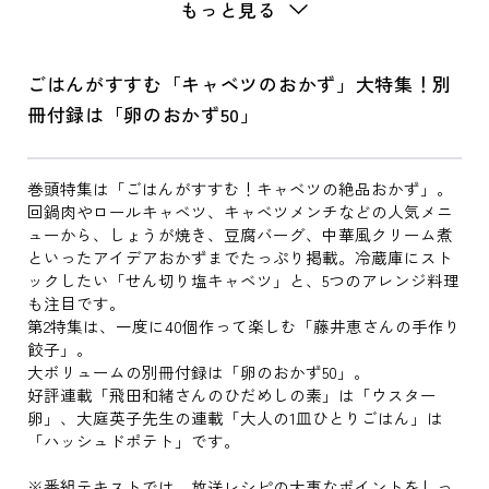
もっと見る
ごはんがすすむ「キャベツのおかず」大特集！別
冊付録は「卵のおかず50」
巻頭特集は「ごはんがすすむ！キャベツの絶品おかず」。
回鍋肉やロールキャベツ、キャベツメンチなどの人気メニ
ューから、しょうが焼き、豆腐バーグ、中華風クリーム煮
といったアイデアおかずまでたっぷり掲載。冷蔵庫にスト
ックしたい「せん切り塩キャベツ」と、5つのアレンジ料理
も注目です。
第2特集は、一度に40個作って楽しむ「藤井恵さんの手作り
餃子」。
大ボリュームの別冊付録は「卵のおかず50」。
好評連載「飛田和緒さんのひだめしの素」は「ウスター
卵」、大庭英子先生の連載「大人の1皿ひとりごはん」は
「ハッシュドポテト」です。
※番組テキストでは、放送レシピの大事なポイントをしっ