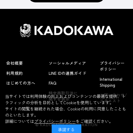
会社概要
ソーシャルメディア
プライバシー
ポリシー
利用規約
LINE IDの連携ガイド
International
はじめての方へ
FAQ
Shipping
よくあるお問い合わせ
特定商取引法に
お問い合わせ/
当サイトでは利用体験の向上およびコンテンツの最適な提供、ト
関する表示
リクエスト
ラフィックの分析を目的としてCookieを使用しています。
サイトの閲覧を継続された場合、Cookieの利用に同意したことも
のといたします。
詳細については
プライバシーポリシー
をご確認ください。
© KADOKAWA CORPORATION
承諾する