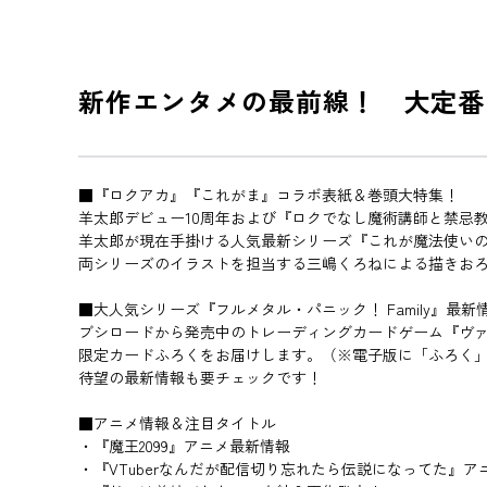
新作エンタメの最前線！ 大定番
■『ロクアカ』『これがま』コラボ表紙＆巻頭大特集！
羊太郎デビュー10周年および『ロクでなし魔術講師と禁忌教
羊太郎が現在手掛ける人気最新シリーズ『これが魔法使い
両シリーズのイラストを担当する三嶋くろねによる描きお
■大人気シリーズ『フルメタル・パニック！ Family』最新
ブシロードから発売中のトレーディングカードゲーム『ヴァイ
限定カードふろくをお届けします。（※電子版に「ふろく
待望の最新情報も要チェックです！
■アニメ情報＆注目タイトル
・『魔王2099』アニメ最新情報
・『VTuberなんだが配信切り忘れたら伝説になってた』