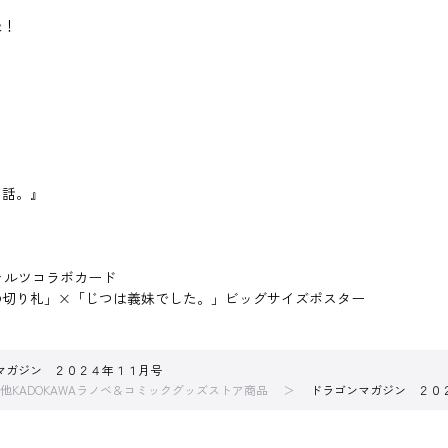
報！
る話。』
ヴァルツコラボカード
の切り札」×「じつは義妹でした。」ビッグサイズポスター
マガジン ２０２４年１１月号
他KADOKAWAラノベ＆コミックグッズストア商品
ドラゴンマガジン ２０