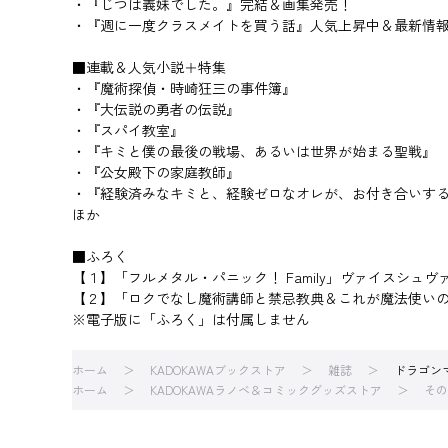
・『じつは義妹でした。』完結＆画集発売！
・『週に一度クラスメイトを買う話』人気上昇中＆最新情
■連載＆人気小説＋特集
・『魔術探偵・時崎狂三の事件簿』
・『大伝説の勇者の伝説』
・『スパイ教室』
・『キミと僕の最後の戦場、あるいは世界が始まる聖戦』
・『公女殿下の家庭教師』
・『経験済みなキミと、経験ゼロなオレが、お付き合いす
ほか
■ふろく
【１】「フルメタル・パニック！ Family」ヴァイスシュ
【２】「ロクでなし魔術講師と禁忌教典＆これが魔法使い
※電子版に「ふろく」は付属しません
ホーム
KADOKAWAブックストア
雑誌
ドラゴン
ホーム
KADOKAWAラノベ＆コミックグッズストア
その