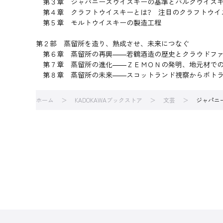
第３章 ジャパニーズウイスキーの基準とバルクウイス
第４章 クラフトウイスキーとは? 注目のクラフトウイ
第５章 モルトウイスキーの製造工程
第２部 蒸留所を造り、熟成させ、未来につなぐ
第６章 蒸留所の再興――若鶴酒造の歴史とクラウドファ
第７章 蒸留所の進化――ＺＥＭＯＮの発明、地元材で
第８章 蒸留所の未来――スコットランド視察からボトラ
ホーム
KADOKAWAブックストア
文芸
ジャパニ