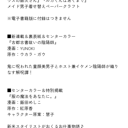
ウスの銀次さん』『ルカくんはあくまで』
メイド男子着せ替えペーパークラフト
※電子書籍版に付録はつきません
■新連載＆裏表紙＆センターカラー
『古都古書祓いの陰陽師』
漫画：YUNOKI
原作：ウカラ・ガウ
鬼に呪われた童顔美男子とホスト兼イケメン陰陽師が織り
なす解呪譚！
■センターカラー＆特別掲載
『服の魔法をあなたに。』
漫画：飯田めしこ
原作：紅原香
キャラクター原案：慧子
新米スタイリストがおくるお仕事物語♪