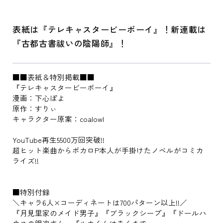
表紙は『テレキャスタービーボーイ』！新連載は
『古都古書祓いの陰陽師』！
■■表紙＆特別掲載■■
『テレキャスタービーボーイ』
漫画：下心ぽよ
原作：すりぃ
キャラクター原案：coalowl
YouTube再生5500万回突破!!
超ヒット楽曲からボカロP本人が手掛けたノベルがコミカ
ライズ!!
■特別付録
＼キャラ6人×コーディネートは700パターン以上!!／
『月見里家のメイド男子』『ブラックシープ』『ドールハ