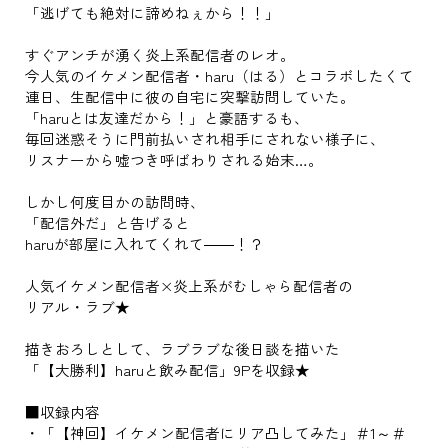
「逃げても絶対に諦めねぇから！！」
すぐアンチが湧く炎上系配信者のレオ。
今人気のイケメン配信者・haru（はる）とコラボしたくて
連日、生配信中に彼の自宅に突撃訪問していた。
「haruとは友達だから！」と豪語するも、
毎回迷惑そうに門前払いされ相手にされない様子に、
リスナーから嘘つき呼ばわりされる始末…。
しかし何度目かの訪問時、
「配信外だ」と告げると
haruが部屋に入れてくれて――！？
人気イケメン配信者×炎上系がむしゃら配信者の
リアル・ラブ★
描きおろしとして、ラブラブな後日談を描いた
「【大勝利】haruと飲み配信」9Pを収録★
■収録内容
・「【神回】イケメン配信者にリア凸してみた」＃1～＃