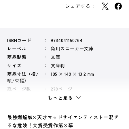
シェアする：
ISBNコード
9784041150764
レーベル
角川スニーカー文庫
商品形態
文庫
サイズ
文庫判
商品寸法（横/
105 × 149 × 13.2 mm
縦/束幅）
総ページ数
278ページ
もっと見る
最強爆焔娘×天才マッドサイエンティスト＝混ぜ
るな危険！大賞受賞作第３幕