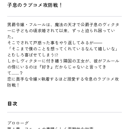
子息のラブコメ攻防戦！
男爵令嬢・フルールは、魔法の天才で公爵子息のヴィクタ
ーに子どもの頃求婚されて以来、ずっと迫られ困ってい
た。
そこでされて戸惑った事をやり返してみるが――
「そこまで僕のことを想ってくれているなんて嬉しいな」
とむしろ喜ばせてしまう!?
しかしヴィクターに付き纏う隣国の王女が、彼がフルール
の傍にいるのは『好き』だからじゃないと言ってき
て……？
恋に奥手な令嬢×執着するほど溺愛する令息のラブコメ攻
防戦！
目次
プロローグ
第１章 フルールの素晴らしく画期的な計画