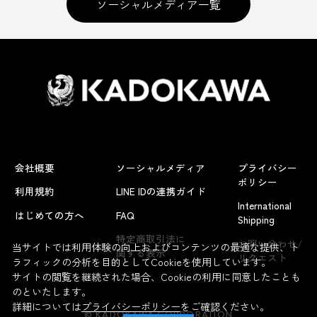
ソーシャルメディア一覧
会社概要
ソーシャルメディア
プライバシー
ポリシー
利用規約
LINE IDの連携ガイド
International
はじめての方へ
FAQ
Shipping
よくあるお問い合わせ
特定商取引法に
お問い合わせ/
当サイトでは利用体験の向上およびコンテンツの最適な提供、ト
関する表示
リクエスト
ラフィックの分析を目的としてCookieを使用しています。
サイトの閲覧を継続された場合、Cookieの利用に同意したことも
のといたします。
詳細については
プライバシーポリシー
をご確認ください。
© KADOKAWA CORPORATION