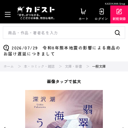
KADOKAWA Group
カート
ログイン
新規登録
2026/07/29 令和8年熊本地震の影響による商品の
お届け遅延につきまして
ホーム
本・コミック・雑誌
文庫・新書
一般文庫
画像タップで拡大