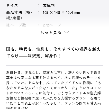
サイズ
文庫判
商品寸法（横/
105 × 149 × 10.4 mm
縦/束幅）
総ページ数
272ページ
もっと見る
国も、時代も、性別も、そのすべての境界を越え
てゆけ――深沢潮、渾身作！
派遣社員、彼氏なし、家族とは不仲。冴えない日々を送る
葉奈は作家になる夢を叶えるべく、次の投稿作のテーマを
探していた。そんな中、推していたアイドルの投稿に「あ
なたがそんな人だったなんてがっかりした」というコメン
トがついていることに気付く。どうやらアイドルが慰安婦
女性など性被害に遭った人たちを支援するブランドを着て
いたことで炎上が起こったらしい。ファンの間でも賛否両
論の意見が起