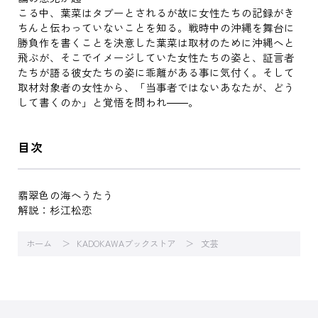
こる中、葉菜はタブーとされるが故に女性たちの記録がき
ちんと伝わっていないことを知る。戦時中の沖縄を舞台に
勝負作を書くことを決意した葉菜は取材のために沖縄へと
飛ぶが、そこでイメージしていた女性たちの姿と、証言者
たちが語る彼女たちの姿に乖離がある事に気付く。そして
取材対象者の女性から、「当事者ではないあなたが、どう
して書くのか」と覚悟を問われ――。
目次
翡翠色の海へうたう
解説：杉江松恋
ホーム
KADOKAWAブックストア
文芸