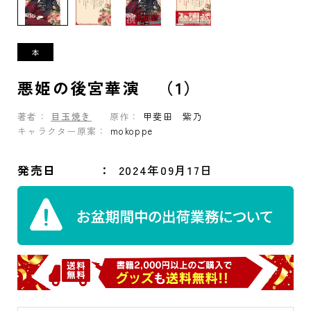
悪姫の後宮華演 （1）
著者：
目玉焼き
原作：
甲斐田 紫乃
キャラクター原案：
mokoppe
発売日
2024年09月17日