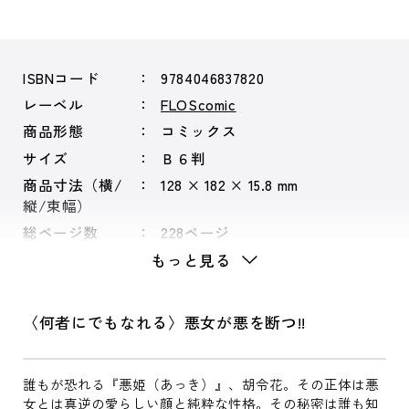
ISBNコード
9784046837820
レーベル
FLOScomic
商品形態
コミックス
サイズ
Ｂ６判
商品寸法（横/
128 × 182 × 15.8 mm
縦/束幅）
総ページ数
228ページ
もっと見る
〈何者にでもなれる〉悪女が悪を断つ!!
誰もが恐れる『悪姫（あっき）』、胡令花。その正体は悪
女とは真逆の愛らしい顔と純粋な性格。その秘密は誰も知