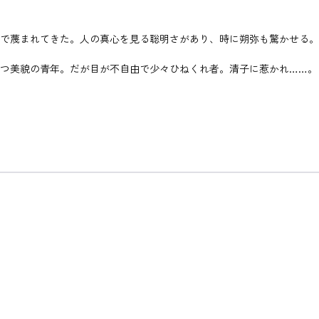
いで蔑まれてきた。人の真心を見る聡明さがあり、時に朔弥も驚かせる。
もつ美貌の青年。だが目が不自由で少々ひねくれ者。清子に惹かれ……。