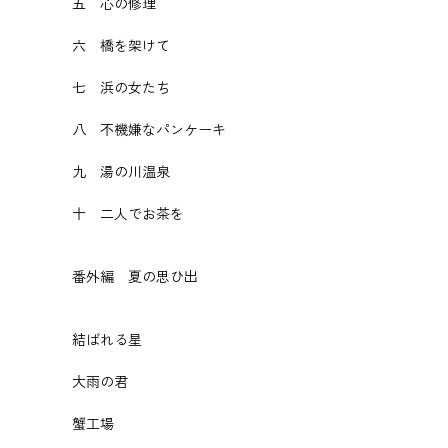
五 心の修理
六 橋を架けて
七 浜の女たち
八 不機嫌なパンケーキ
九 湯の川温泉
十 二人でお茶を
番外編 夏の思ひ出
結ばれる星
大雨の君
蟹工場