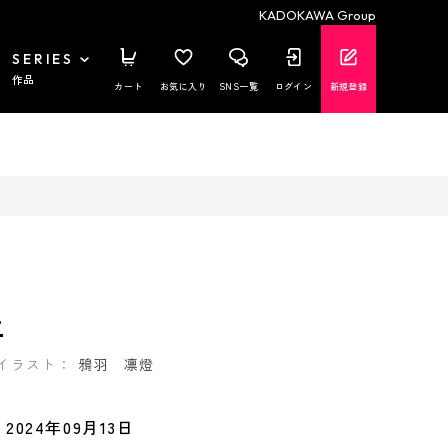
KADOKAWA Group
SERIES
作品
カート
お気に入り
SNS一覧
ログイン
新規登録
二
イラスト：
鴉羽 凛燈
2024年09月13日