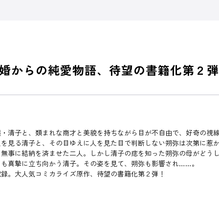
婚からの純愛物語、待望の書籍化第２弾
・清子と、類まれな商才と美貌を持ちながら目が不自由で、好奇の視線
を見る清子と、その目ゆえに人を見た目で判断しない朔弥は次第に惹か
無事に結納を済ませた二人。しかし清子の痣を知った朔弥の母がどうし
にも真摯に立ち向かう清子。その姿を見て、朔弥も影響され……。
録。大人気コミカライズ原作、待望の書籍化第２弾！