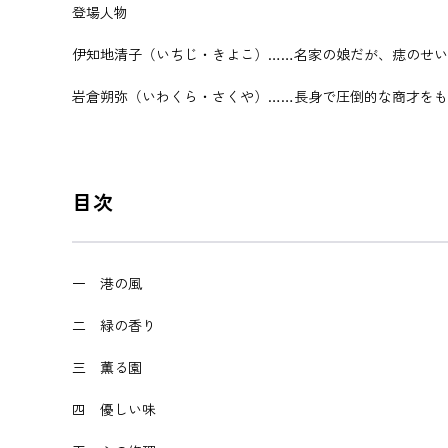
登場人物
伊知地清子（いちじ・きよこ）……名家の娘だが、痣のせ
岩倉朔弥（いわくら・さくや）……長身で圧倒的な商才を
目次
一 港の風
二 緑の香り
三 薫る園
四 優しい味