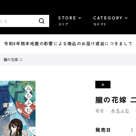
STORE
CATEGORY
ストア
カテゴリ
7/29 令和8年熊本地震の影響による商品のお届け遅延につきまして
朧の花嫁 二
朧の花嫁 
著者：
みちふむ
発売日