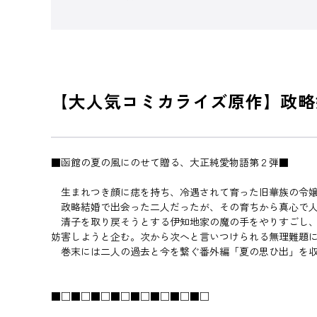
【大人気コミカライズ原作】政略
■函館の夏の風にのせて贈る、大正純愛物語第２弾■
生まれつき顔に痣を持ち、冷遇されて育った旧華族の令嬢
政略結婚で出会った二人だったが、その育ちから真心で人
清子を取り戻そうとする伊知地家の魔の手をやりすごし、
妨害しようと企む。次から次へと言いつけられる無理難題
巻末には二人の過去と今を繋ぐ番外編「夏の思ひ出」を収
■□■□■□■□■□■□■□■□