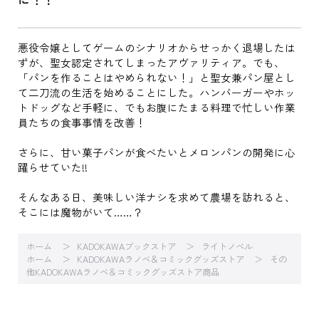
悪役令嬢としてゲームのシナリオからせっかく退場したは
ずが、聖女認定されてしまったアヴァリティア。でも、
「パンを作ることはやめられない！」と聖女兼パン屋とし
て二刀流の生活を始めることにした。ハンバーガーやホッ
トドッグなど手軽に、でもお腹にたまる料理で忙しい作業
員たちの食事事情を改善！
さらに、甘い菓子パンが食べたいとメロンパンの開発に心
躍らせていた!!
そんなある日、美味しい洋ナシを求めて農場を訪れると、
そこには魔物がいて……？
ホーム
KADOKAWAブックストア
ライトノベル
ホーム
KADOKAWAラノベ＆コミックグッズストア
その
他KADOKAWAラノベ＆コミックグッズストア商品