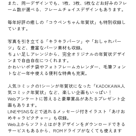
また、同一デザインでも、1枚、3枚、5枚などお好みのフレ
ーム数が選べる、フレームチョイスデザインもあります。
毎年好評の癒しの「コウペンちゃん年賀状」も特別収録し
ています。
写真を引き立てる「キラキラパーツ」や「おしゃれパー
ツ」など、豊富なパーツ素材も収録。
ちょい足しアレンジから、完全オリジナルの年賀状デザイ
ンまで自由自在につくれます。
かわいいポチ袋やフォトフレームカレンダー、毛筆フォン
トなど一年中使える便利な特典も充実。
人気コミックの1シーンが年賀状になった「KADOKAWA人
気コミック年賀状」など、楽しい企画もいっぱい！
Webアンケートに答えると豪華賞品があたるプレゼント企
画もあります。
LINEやSNSなどで送れるメッセージ付きイラスト「あけお
めキャラピクチャー」も収録。
Web上からソフトとはがきデザインをダウンロードできる
サービスもあるから、ROMドライブがなくても使えます