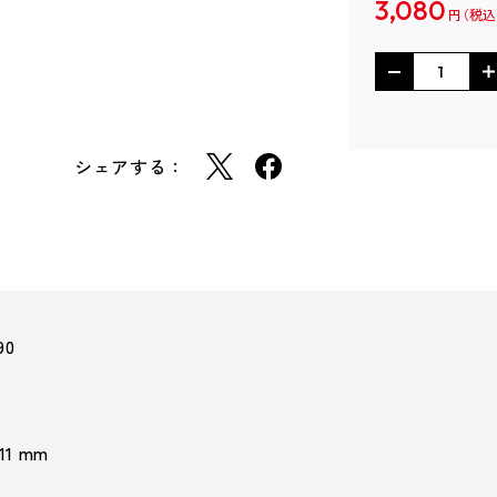
3,080
円
シェアする：
90
 11 mm