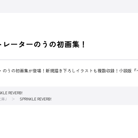
トレーターのうの初画集！
・のうの初画集が登場！新規描き下ろしイラストも複数収録！小説版『
NKLE REVERB!
文庫J
SPRINKLE REVERB!