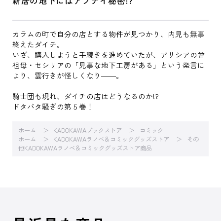
新居の地下にはアブナイ秘密!?
カラムの町で自分の店とする物件が見つかり、内見も無事
終えたダイチ。
いざ、購入しようと手続きを進めていたが、アリシアの曾
祖母・セシリアの「見事な地下工房がある」という発言に
より、雲行きが怪しくなり――。
騎士団も現れ、ダイチの店はどうなるのか!?
ドタバタ騒ぎの第５巻！
ホーム
KADOKAWAブックストア
コミック
ホーム
KADOKAWAラノベ＆コミックグッズストア
その
他KADOKAWAラノベ＆コミックグッズストア商品