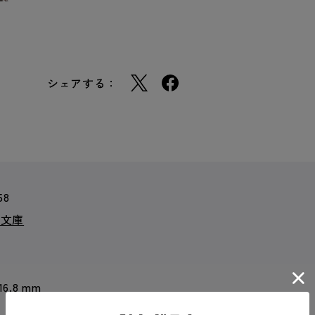
シェアする：
58
ア文庫
 16.8 mm