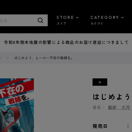
STORE
CATEGORY
ストア
カテゴリ
7/29 令和8年熊本地震の影響による商品のお届け遅延につきまして
ル
はじめよう、ヒーロー不在の戦線を。
はじめよう
著者：
服部 大河
発売日