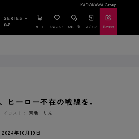
KADOKAWA Group
SERIES
作品
カート
お気に入り
SNS一覧
ログイン
新規登録
、ヒーロー不在の戦線を。
イラスト：
河地 りん
2024年10月19日