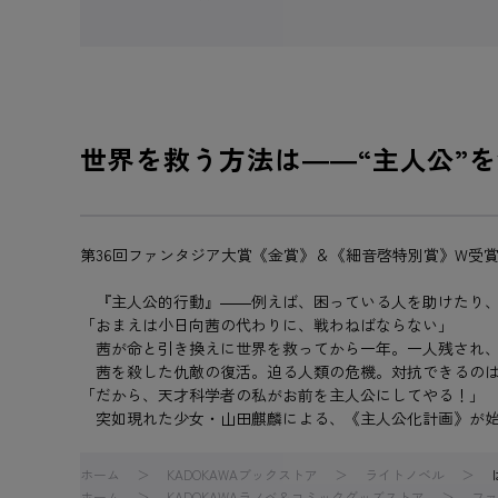
世界を救う方法は――“主人公”
第36回ファンタジア大賞《金賞》＆《細音啓特別賞》W受
『主人公的行動』――例えば、困っている人を助けたり、
「おまえは小日向茜の代わりに、戦わねばならない」
茜が命と引き換えに世界を救ってから一年。一人残され、
茜を殺した仇敵の復活。迫る人類の危機。対抗できるのは
「だから、天才科学者の私がお前を主人公にしてやる！」
突如現れた少女・山田麒麟による、《主人公化計画》が始
ホーム
KADOKAWAブックストア
ライトノベル
ホーム
KADOKAWAラノベ＆コミックグッズストア
ファ