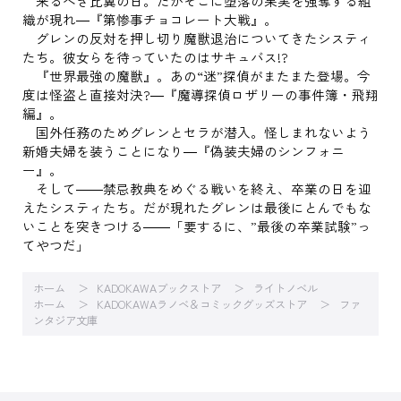
来るべき比翼の日。だがそこに堕落の果実を強奪する組
織が現れ―『第惨事チョコレート大戦』。
グレンの反対を押し切り魔獣退治についてきたシスティ
たち。彼女らを待っていたのはサキュバス!?
『世界最強の魔獣』。あの“迷”探偵がまたまた登場。今
度は怪盗と直接対決?―『魔導探偵ロザリーの事件簿・飛翔
編』。
国外任務のためグレンとセラが潜入。怪しまれないよう
新婚夫婦を装うことになり―『偽装夫婦のシンフォニ
ー』。
そして――禁忌教典をめぐる戦いを終え、卒業の日を迎
えたシスティたち。だが現れたグレンは最後にとんでもな
いことを突きつける――「要するに、”最後の卒業試験”っ
てやつだ」
ホーム
KADOKAWAブックストア
ライトノベル
ホーム
KADOKAWAラノベ＆コミックグッズストア
ファ
ンタジア文庫