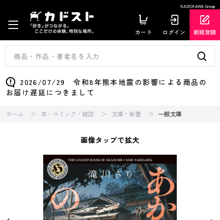
KADOKAWA Group
カート
ログイン
新規登録
2026/07/29 令和8年熊本地震の影響による商品の
お届け遅延につきまして
ホーム
本・コミック・雑誌
文庫・新書
一般文庫
画像タップで拡大