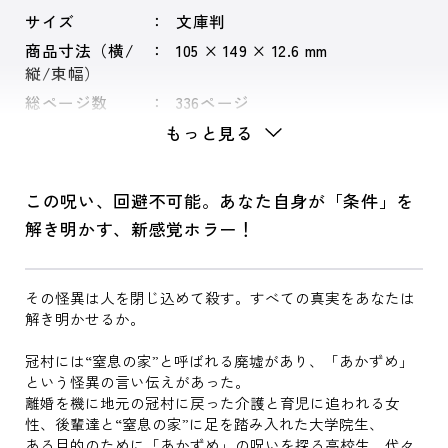
サイズ
文庫判
商品寸法（横/
105 × 149 × 12.6 mm
縦/束幅）
総ページ数
336ページ
もっと見る
この呪い、回避不可能。あなた自身が「条件」を
解き明かす、新感覚ホラー！
その怪異は人を閉じ込めて殺す。すべての真実をあなたは
解き明かせるか。
冠村には“窒息の家”と呼ばれる廃墟があり、「あかずめ」
という怪異の言い伝えがあった。
離婚を機に地元の冠村に戻った介護と育児に追われる女
性、後輩達と“窒息の家”に足を踏み入れた大学院生、
ある目的のために「あかずめ」の呪いを探る高校生、代々