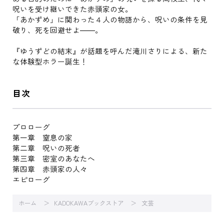
呪いを受け継いできた赤頭家の女。
「あかずめ」に関わった４人の物語から、呪いの条件を見
破り、死を回避せよ――。
『ゆうずどの結末』が話題を呼んだ滝川さりによる、新た
な体験型ホラー誕生！
目次
プロローグ
第一章 窒息の家
第二章 呪いの死者
第三章 密室のあなたへ
第四章 赤頭家の人々
エピローグ
ホーム
KADOKAWAブックストア
文芸