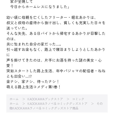
家が全焼して
今日からホームレスになりました」
幼い頃に母親を亡くしたフリーター・堀北あかりは、
叔父と叔母の虐待から抜け出し、貧しくも充実した日々を
送っていた。
そんな矢先、ある日バイトから帰宅するあかりが目撃した
のは、
炎に包まれた自分の家だった…。
引っ越すお金もなく、路上で寝泊まりしようとしたあかり
に
声を掛けてきたのは、片手にお酒を持った謎の美女・心
愛！
突如スタートした路上生活、年中パジャマの配信者・ねね
とも出会い…!?
金ナシ、家ナシ、待ったナシ！
萌える路上生活コメディ第1巻！
ホーム
KADOKAWAブックストア
コミック
ホーム
KADOKAWAラノベ＆コミックグッズストア
その
他KADOKAWAラノベ＆コミックグッズストア商品