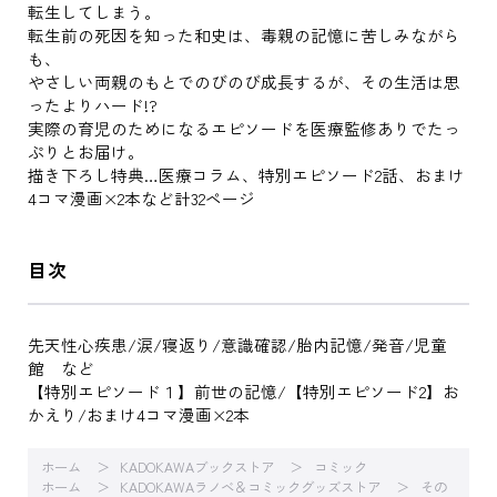
転生してしまう。
転生前の死因を知った和史は、毒親の記憶に苦しみながら
も、
やさしい両親のもとでのびのび成長するが、その生活は思
ったよりハード!?
実際の育児のためになるエピソードを医療監修ありでたっ
ぷりとお届け。
描き下ろし特典…医療コラム、特別エピソード2話、おまけ
4コマ漫画×2本など計32ページ
目次
先天性心疾患/涙/寝返り/意識確認/胎内記憶/発音/児童
館 など
【特別エピソード１】前世の記憶/【特別エピソード2】お
かえり/おまけ4コマ漫画×2本
ホーム
KADOKAWAブックストア
コミック
ホーム
KADOKAWAラノベ＆コミックグッズストア
その