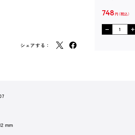
748
円
シェアする：
07
 12 mm