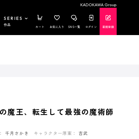
KADOKAWA Group
SERIES
作品
カート
お気に入り
SNS一覧
ログイン
新規登録
の魔王、転生して最強の魔術師
：
千月さかき
キャラクター原案：
吉武