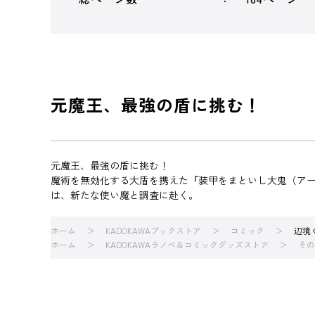
元魔王、最強の盾に挑む！
元魔王、最強の盾に挑む！
魔術を無効化する大盾を携えた『装甲をまといし大鬼（ア
は、新たな使い魔と調査に赴く。
ホーム
KADOKAWAブックストア
コミック
辺境
ホーム
KADOKAWAラノベ＆コミックグッズストア
その