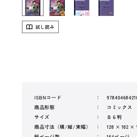
試し読み
ISBNコード
97840468421
商品形態
コミックス
サイズ
Ｂ６判
商品寸法（横/縦/束幅）
128 × 182 ×
総ページ数
164ページ