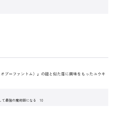
＝オブ＝ファントム）』の鎧と似た盾に興味をもったユウキ
して最強の魔術師になる 10