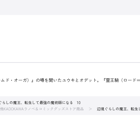
ームド・オーガ）』の噂を聞いたユウキとオデット。『霊王騎（ロード
ぐらしの魔王、転生して最強の魔術師になる 10
他KADOKAWAラノベ＆コミックグッズストア商品
辺境ぐらしの魔王、転生