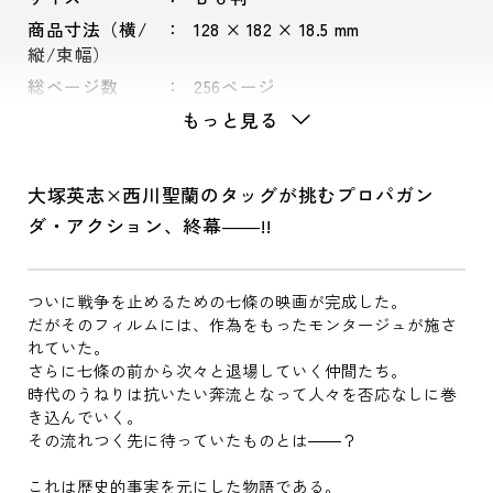
商品寸法（横/
128 × 182 × 18.5 mm
縦/束幅）
総ページ数
256ページ
もっと見る
大塚英志×西川聖蘭のタッグが挑むプロパガン
ダ・アクション、終幕――!!
ついに戦争を止めるための七條の映画が完成した。
だがそのフィルムには、作為をもったモンタージュが施さ
れていた。
さらに七條の前から次々と退場していく仲間たち。
時代のうねりは抗いたい奔流となって人々を否応なしに巻
き込んでいく。
その流れつく先に待っていたものとは――？
これは歴史的事実を元にした物語である。