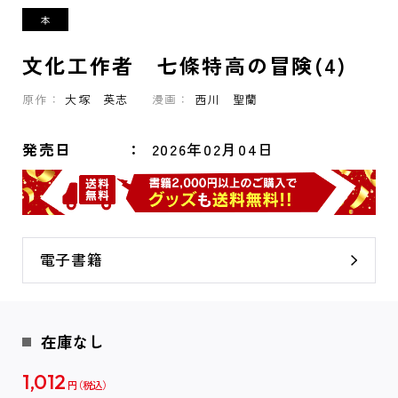
文化工作者 七條特高の冒険(4)
原作：
大塚 英志
漫画：
西川 聖蘭
発売日
2026年02月04日
電子書籍
在庫なし
1,012
円