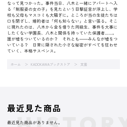
なって見つかった。事件当日、八木と一緒にアパートへ入
る「制服姿の女の子」を見たという目撃証言が浮上し、学
校も父母もマスコミも大騒ぎに。ところが当の生徒たちは
口を閉ざし、婚約者は「何も知らない」と言い張る。そこ
に現れたのは、八木から金を借りた同級生、事件を大事に
したくない学園長、八木と関係を持っていた保護者……。
誰が嘘をついているのか？ それとも――みんなが嘘をつ
いている？ 日常に隠された小さな秘密がすべてを狂わせ
ていく、本格サスペンス。
ホーム
KADOKAWAブックストア
文芸
最近見た商品
最近見た商品がありません。