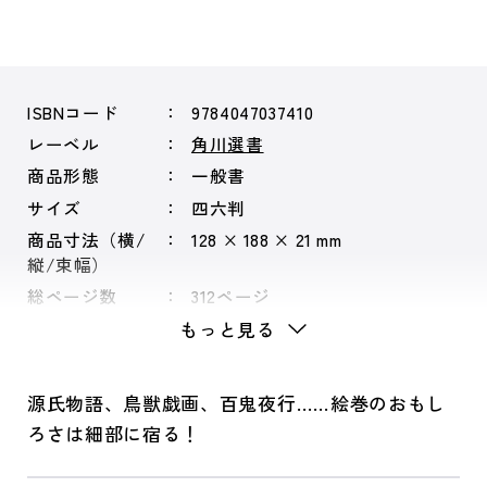
ISBNコード
9784047037410
レーベル
角川選書
商品形態
一般書
サイズ
四六判
商品寸法（横/
128 × 188 × 21 mm
縦/束幅）
総ページ数
312ページ
もっと見る
源氏物語、鳥獣戯画、百鬼夜行……絵巻のおもし
ろさは細部に宿る！