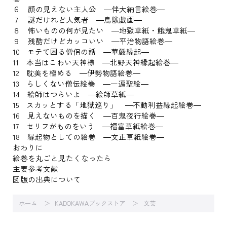
６ 顔の見えない主人公 ―伴大納言絵巻―
７ 謎だけれど人気者 ―鳥獣戯画―
８ 怖いものの何が見たい ―地獄草紙・餓鬼草紙―
９ 残酷だけどカッコいい ―平治物語絵巻―
10 モテて困る僧侶の話 ―華厳縁起―
11 本当はこわい天神様 ―北野天神縁起絵巻―
12 耽美を極める ―伊勢物語絵巻―
13 らしくない僧伝絵巻 ―一遍聖絵―
14 絵師はつらいよ ―絵師草紙―
15 スカッとする「地獄巡り」 ―不動利益縁起絵巻―
16 見えないものを描く ―百鬼夜行絵巻―
17 セリフがものをいう ―福富草紙絵巻―
18 縁起物としての絵巻 ―文正草紙絵巻―
おわりに
絵巻を丸ごと見たくなったら
主要参考文献
図版の出典について
ホーム
KADOKAWAブックストア
文芸