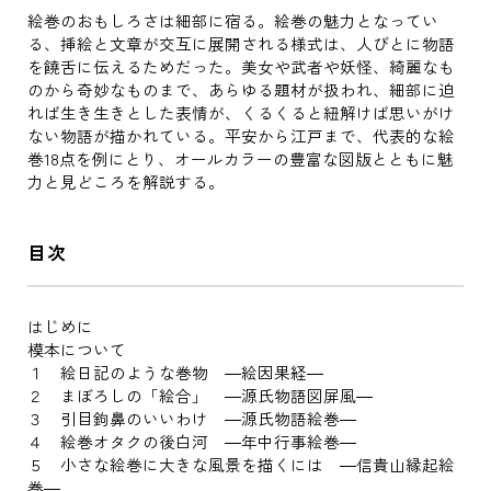
絵巻のおもしろさは細部に宿る。絵巻の魅力となってい
る、挿絵と文章が交互に展開される様式は、人びとに物語
を饒舌に伝えるためだった。美女や武者や妖怪、綺麗なも
のから奇妙なものまで、あらゆる題材が扱われ、細部に迫
れば生き生きとした表情が、くるくると紐解けば思いがけ
ない物語が描かれている。平安から江戸まで、代表的な絵
巻18点を例にとり、オールカラーの豊富な図版とともに魅
力と見どころを解説する。
目次
はじめに
模本について
１ 絵日記のような巻物 ―絵因果経―
２ まぼろしの「絵合」 ―源氏物語図屏風―
３ 引目鉤鼻のいいわけ ―源氏物語絵巻―
４ 絵巻オタクの後白河 ―年中行事絵巻―
５ 小さな絵巻に大きな風景を描くには ―信貴山縁起絵
巻―