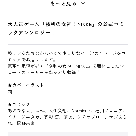
もっと見る
大人気ゲーム『勝利の女神：NIKKE』の公式コミ
ックアンソロジー！
戦う少女たちのかわいくて少し切ない日常の１ページをコ
ミックでお届けします。
豪華作家陣が描く『勝利の女神：NIKKE』を題材としたシ
ョートストーリーをたっぷり収録！
★カバーイラスト
雨
★コミック
あさひな栞、耳式、人生負組、Dormicum、石月メロコア、
イチフジニタカ、御影 獏、ぽよ、シチサブロー、サブあら
れ、鼠野未來