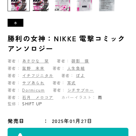
勝利の女神：NIKKE 電撃コミック
アンソロジー
著者：
あさひな 栞
著者：
御影 獏
著者：
鼠野 未來
著者：
人生負組
著者：
イチフジニタカ
著者：
ぽよ
著者：
サブあられ
著者：
耳式
著者：
Dormicum
著者：
シチサブロー
著者：
石月 メロコア
カバーイラスト：
雨
監修：
SHIFT UP
発売日
2025年01月27日