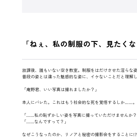
「ねぇ、私の制服の下、見たくな
放課後、誰もいない空き教室。制服をはだけさせた淫らな
普段の姿とは違った魅惑的な姿に、イケないことだと理解
「庵野君、いい写真は撮れましたか？」
本人にバレた。これはもう社会的な死を覚悟するしか……。
「……私の恥ずかしい姿を写真に撮っていただけませんか
「……なんですって？」
なぜこうなったのか、リノアと秘密の撮影会をすることに!?