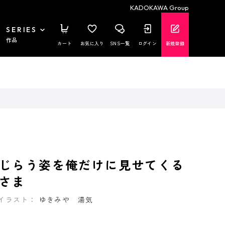
KADOKAWA Group
SERIES
作品
カート
お気に入り
SNS一覧
ログイン
新規登録
じらう姿を俺だけに見せてくる
さま
イラスト：
ゆきみや 湯気