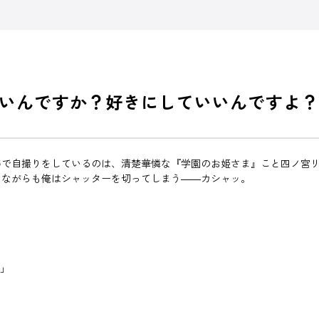
いんですか？好きにしていいんですよ？
姿で自撮りをしているのは、清楚華憐な『学園のお姫さま』こと四ノ宮
しながらも俺はシャッターを切ってしまう――カシャッ。
？」