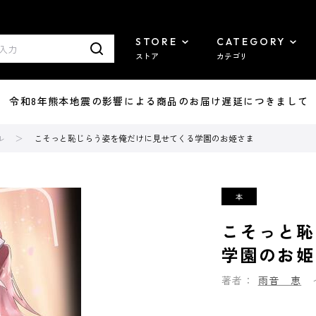
STORE
CATEGORY
ストア
カテゴリ
7/29 令和8年熊本地震の影響による商品のお届け遅延につきまして
ル
こそっと恥じらう姿を俺だけに見せてくる学園のお姫さま
こそっと恥
学園のお姫
著者：
雨音 恵