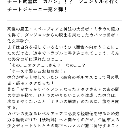
チート武器は「カバン」！？ フェンリルと行く
チートジャーニー第２弾！
高慢の魔王・スペルヴィアと神眼の大勇者・ミサカの協力
を得て、ダンジョンからの脱出を果たしたカバンの勇者・
佐久平啓介。
まずは自分を捜しているというOTK商会へ向かうことにし
たのだけど、道中でトラブルに巻き込まれてしまう。そん
な啓介の前に現れたのは……
「その……オタク……さん？ なの……？」
「ケースケ殿ぉぉおおおお！」
啓介がずっと捜していたOTK商会のギルマスにして弓の勇
者・飯田オタクだった！
見た目がすっかりイケメンとなったオタクさんとの束の間
の交流を経て、ひとつのやりたいことを達成した啓介は、
次なるやりたいこと「ミサカの解放」のために、旅を再開
する。
カバンの更なるレベルアップに必要な経験値を得るため強
力な魔物が住む【妖精郷】へと向かうのだが、帝国軍人の
少女ディートリヒとその部下ヘルメスが旅に同行すること