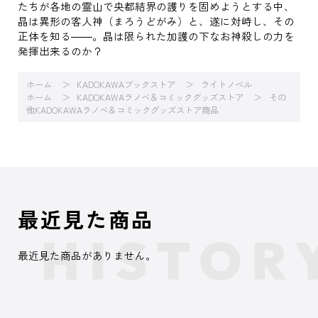
たちが各地の霊山で央都結界の護りを固めようとする中、
晶は異形の客人神（まろうどがみ）と、遂に対峙し、その
正体を知る――。晶は限られた加護の下なお神殺しの力を
発揮出来るのか？
ホーム
KADOKAWAブックストア
ライトノベル
ホーム
KADOKAWAラノベ＆コミックグッズストア
その
他KADOKAWAラノベ＆コミックグッズストア商品
最近見た商品
最近見た商品がありません。