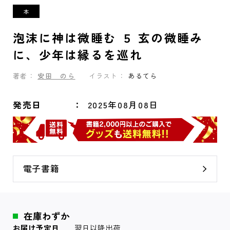
泡沫に神は微睡む ５ 玄の微睡み
に、少年は縁るを巡れ
著者：
安田 のら
イラスト：
あるてら
発売日
2025年08月08日
電子書籍
在庫わずか
お届け予定日
翌日以降出荷