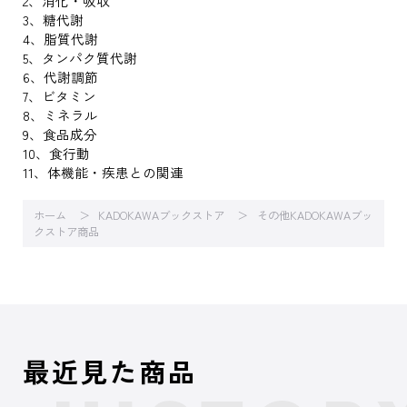
2、消化・吸収
3、糖代謝
4、脂質代謝
5、タンパク質代謝
6、代謝調節
7、ビタミン
8、ミネラル
9、食品成分
10、食行動
11、体機能・疾患との関連
ホーム
KADOKAWAブックストア
その他KADOKAWAブッ
クストア商品
最近見た商品