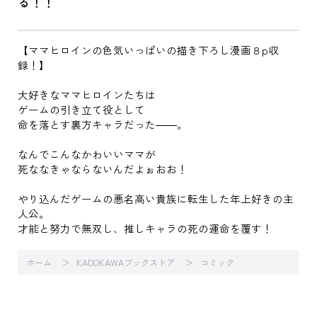
る！！
【ママヒロインの色気いっぱいの描き下ろし漫画８p収
録！】
大好きなママヒロインたちは
ゲームの引き立て役として
命を落とす裏方キャラだった――。
なんでこんなかわいいママが
死ななきゃならないんだよぉおお！
やり込んだゲームの悪名高い貴族に転生した年上好きの主
人公。
才能と努力で無双し、推しキャラの死の運命を覆す！
ホーム
KADOKAWAブックストア
コミック