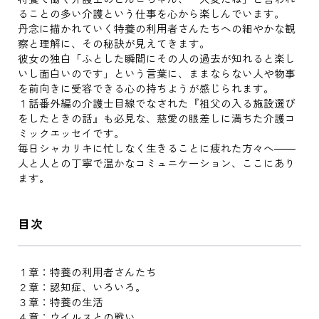
ることの多い介護という仕事を心から楽しんでいます。
丹念に描かれていく特養の利用者さんたちへの細やかな観
察と理解に、その秘訣が見えてきます。
彼女の独白「ふとした瞬間にその人の過去が知れると楽し
いし面白いのです」という言葉に、ままならない人や物事
を前向きに受容できる心の持ちようが感じられます。
１話番外編の介護士目線でなされた『祖父の入る施設選び
をしたときの話』も必見な、慈愛の眼差しに満ちた介護コ
ミックエッセイです。
毎日シャカリキに忙しなく生きることに疲れた方々へ――
人と人との丁寧で温かなコミュニケーション、ここにあり
ます。
目次
１章：特養の利用者さんたち
２章：認知症、いろいろ。
３章：特養の生活
４章：ウイルスとの戦い