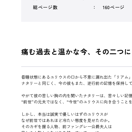
総ページ数
160ページ
痛む過去と温かな今、その二つに
昏睡状態にあるユリウスの口から不意に漏れ出た「リアム
ナタリーと同じく、今の彼もまた、逆行前の記憶を保持し
やがて彼の苦しい胸の内を聞いたナタリーは、苦々しい記
“前世”の元夫ではなく、“今世”のユリウスに向き合うこと
しかし、本当は誠実で優しいはずのユリウスが
なぜ前世ではあれほど冷たい態度を見せたのか。
そのカギを握る人物、前ファングレー公爵夫人は