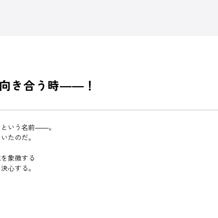
向き合う時――！
」という名前――。
ていたのだ。
憶を象徴する
を決心する。