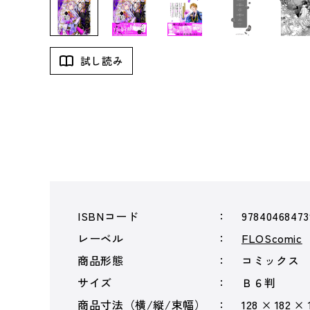
試し読み
ISBNコード
97840468473
レーベル
FLOScomic
商品形態
コミックス
サイズ
Ｂ６判
商品寸法（横/縦/束幅）
128 × 182 × 