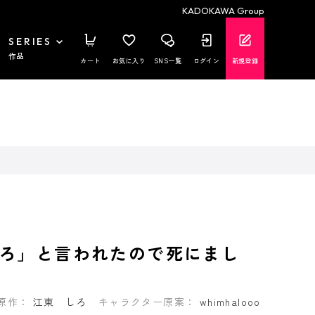
KADOKAWA Group
SERIES
作品
カート
お気に入り
SNS一覧
ログイン
新規登録
ろ」と言われたので死にまし
原作：
江東 しろ
キャラクター原案：
whimhalooo