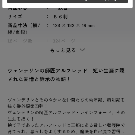
商品形態
一般書
サイズ
Ｂ６判
商品寸法（横/
128 × 182 × 19 mm
縦/束幅）
総ページ数
324ページ
もっと見る
ヴェンデリンの師匠アルフレッド 短い生涯に隠
された愛憎と継承の物語！
ヴェンデリンとそのゆかいな仲間たちの幼年期、黎明期を
描く番外編第四弾！
ヴェンデリンの師匠アルフレッド・レインフォード、その
生涯を描く！
捨て子であったアルフレッドは王都にある貧しい養護院で
育てられ、暮らしをよくするため、魔法を自己流で習得し