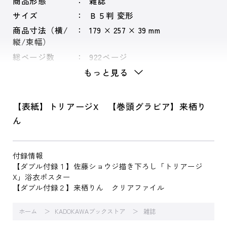
商品形態
雑誌
サイズ
Ｂ５判 変形
商品寸法（横/
179 × 257 × 39 mm
縦/束幅）
総ページ数
922ページ
もっと見る
【表紙】トリアージX 【巻頭グラビア】来栖り
ん
付録情報
【ダブル付録１】佐藤ショウジ描き下ろし「トリアージ
X」浴衣ポスター
【ダブル付録２】来栖りん クリアファイル
ホーム
KADOKAWAブックストア
雑誌