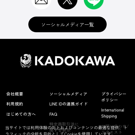
ソーシャルメディア一覧
会社概要
ソーシャルメディア
プライバシー
ポリシー
利用規約
LINE IDの連携ガイド
International
はじめての方へ
FAQ
Shipping
よくあるお問い合わせ
特定商取引法に
お問い合わせ/
当サイトでは利用体験の向上およびコンテンツの最適な提供、ト
関する表示
リクエスト
ラフィックの分析を目的としてCookieを使用しています。