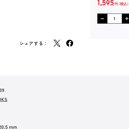
1,595
円
シェアする：
39
KS
 20.5 mm