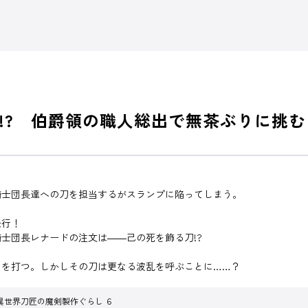
!? 伯爵領の職人総出で無茶ぶりに挑む
騎士団長達への刀を担当するがスランプに陥ってしまう。
決行！
士団長レナードの注文は――己の死を飾る刀!?
』を打つ。しかしその刀は更なる波乱を呼ぶことに……？
異世界刀匠の魔剣製作ぐらし ６