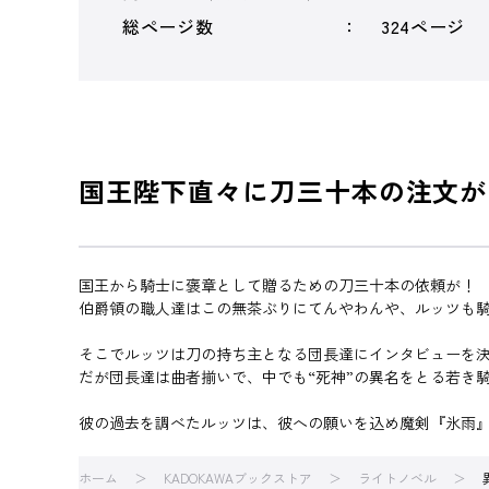
総ページ数
324ページ
国王陛下直々に刀三十本の注文が
国王から騎士に褒章として贈るための刀三十本の依頼が！
伯爵領の職人達はこの無茶ぶりにてんやわんや、ルッツも
そこでルッツは刀の持ち主となる団長達にインタビューを
だが団長達は曲者揃いで、中でも“死神”の異名をとる若き騎
彼の過去を調べたルッツは、彼への願いを込め魔剣『氷雨
ホーム
KADOKAWAブックストア
ライトノベル