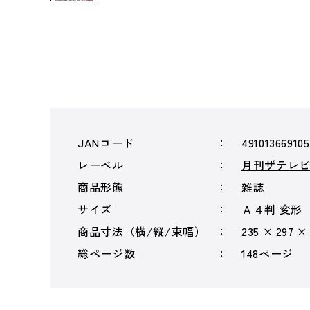
JANコード
49101366910
レーベル
月刊ザテレ
商品形態
雑誌
サイズ
Ａ４判 変形
商品寸法（横/縦/束幅）
235 × 297 ×
総ページ数
148ページ