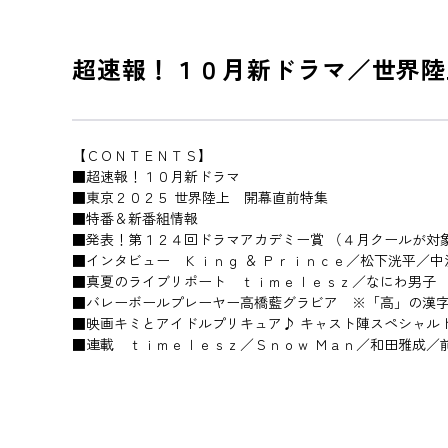
超速報！１０月新ドラマ／世界陸
【ＣＯＮＴＥＮＴＳ】
■超速報！１０月新ドラマ
■東京２０２５ 世界陸上 開幕直前特集
■特番＆新番組情報
■発表！第１２４回ドラマアカデミー賞 （４月クールが対
■インタビュー Ｋｉｎｇ ＆ Ｐｒｉｎｃｅ／松下洸平／中
■真夏のライブリポート ｔｉｍｅｌｅｓｚ／なにわ男子
■バレーボールプレーヤー高橋藍グラビア ※「高」の漢
■映画キミとアイドルプリキュア♪ キャスト陣スペシャル
■連載 ｔｉｍｅｌｅｓｚ／Ｓｎｏｗ Ｍａｎ／和田雅成／