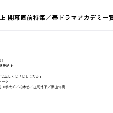
上 開幕直前特集／春ドラマアカデミー
象）
沢元紀 他
字は正しくは「はしごだか」
トーク
前田拳太郎／柏木悠／庄司浩平／葉山侑樹