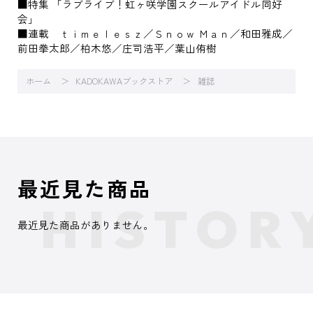
■特集 「ラブライブ！虹ヶ咲学園スクールアイドル同好
会」
■連載 ｔｉｍｅｌｅｓｚ／Ｓｎｏｗ Ｍａｎ／和田雅成／
前田拳太郎／柏木悠／庄司浩平／葉山侑樹
ホーム
KADOKAWAブックストア
雑誌
最近見た商品
最近見た商品がありません。