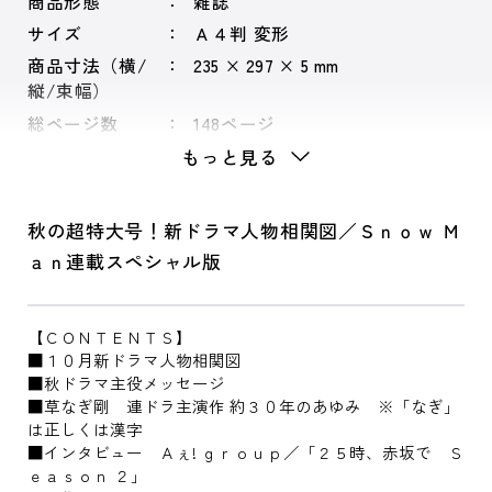
商品形態
雑誌
サイズ
Ａ４判 変形
商品寸法（横/
235 × 297 × 5 mm
縦/束幅）
総ページ数
148ページ
もっと見る
秋の超特大号！新ドラマ人物相関図／Ｓｎｏｗ Ｍ
ａｎ連載スペシャル版
【ＣＯＮＴＥＮＴＳ】
■１０月新ドラマ人物相関図
■秋ドラマ主役メッセージ
■草なぎ剛 連ドラ主演作 約３０年のあゆみ ※「なぎ」
は正しくは漢字
■インタビュー Ａぇ! ｇｒｏｕｐ／「２５時、赤坂で Ｓ
ｅａｓｏｎ ２」