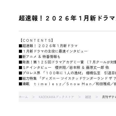
超速報！２０２６年１月新ドラマ
【ＣＯＮＴＥＮＴＳ】
■超速報！ ２０２６年１月新ドラマ
■１月新ドラマの主役に最速インタビュー
■新アニメ ＆ 特番情報も
■発表！第１２５回ドラマアカデミー賞 （７月クールが対
■ＳＰインタビュー 櫻井翔／岩本照 ＆ 藤原丈一郎 他
■プロレス界 「１００年に１人の逸材」 棚橋弘至 引退目
■総力特集 「ディズニー ツイステッドワンダーランド ザ 
■連載 ｔｉｍｅｌｅｓｚ／Ｓｎｏｗ Ｍａｎ／和田雅成／
ホーム
KADOKAWAブックストア
雑誌
月刊ザテ