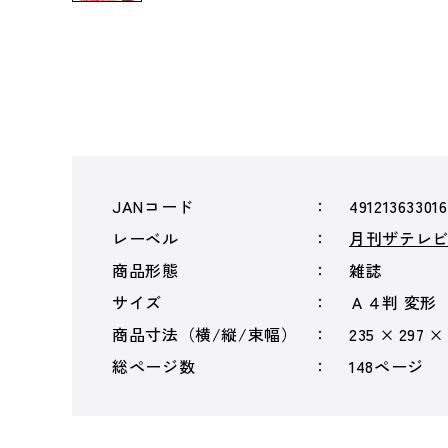
JANコード
49121363301
レーベル
月刊ザテレ
商品形態
雑誌
サイズ
Ａ４判 変形
商品寸法（横/縦/束幅）
235 × 297 ×
総ページ数
148ページ