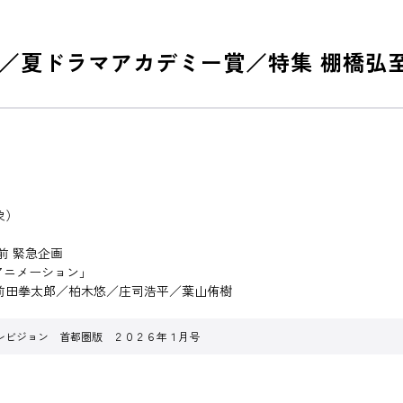
／夏ドラマアカデミー賞／特集 棚橋弘
象）
前 緊急企画
アニメーション」
前田拳太郎／柏木悠／庄司浩平／葉山侑樹
レビジョン 首都圏版 ２０２６年１月号