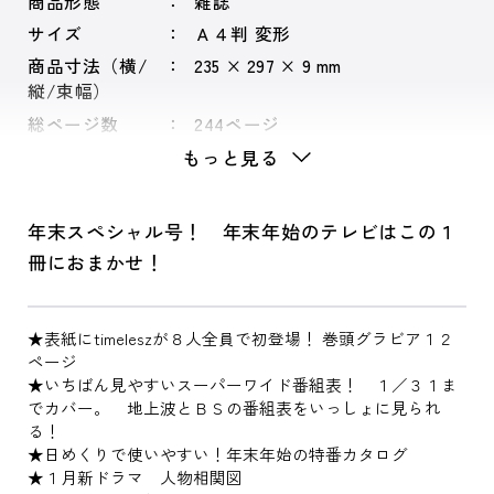
商品形態
雑誌
サイズ
Ａ４判 変形
商品寸法（横/
235 × 297 × 9 mm
縦/束幅）
総ページ数
244ページ
もっと見る
年末スペシャル号！ 年末年始のテレビはこの１
冊におまかせ！
★表紙にtimeleszが８人全員で初登場！ 巻頭グラビア１２
ページ
★いちばん見やすいスーパーワイド番組表！ １／３１ま
でカバー。 地上波とＢＳの番組表をいっしょに見られ
る！
★日めくりで使いやすい！年末年始の特番カタログ
★１月新ドラマ 人物相関図