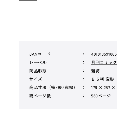
JANコード
49101359106
レーベル
月刊コミッ
商品形態
雑誌
サイズ
Ｂ５判 変形
商品寸法（横/縦/束幅）
179 × 257 ×
総ページ数
580ページ