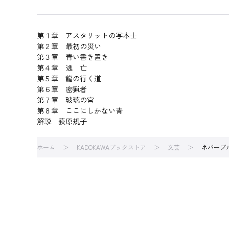
第１章 アスタリットの写本士
第２章 最初の災い
第３章 青い書き置き
第４章 逃 亡
第５章 龍の行く道
第６章 密猟者
第７章 玻璃の宮
第８章 ここにしかない青
解説 荻原規子
ホーム
KADOKAWAブックストア
文芸
ネバーブ