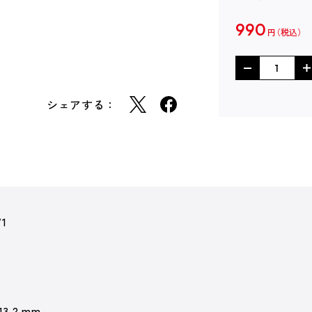
990
円
シェアする：
71
 13.2 mm