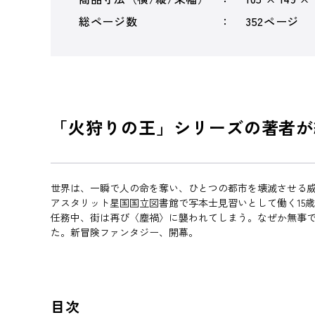
総ページ数
352ページ
「火狩りの王」シリーズの著者が
世界は、一瞬で人の命を奪い、ひとつの都市を壊滅させる
アスタリット星国国立図書館で写本士見習いとして働く15
任務中、街は再び〈塵禍〉に襲われてしまう。なぜか無事
た。新冒険ファンタジー、開幕。
目次