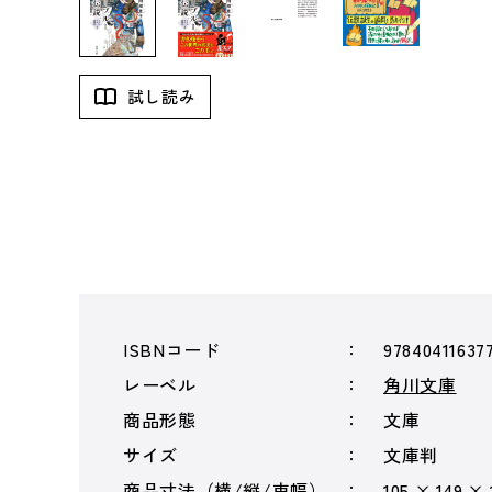
試し読み
ISBNコード
97840411637
レーベル
角川文庫
商品形態
文庫
サイズ
文庫判
商品寸法（横/縦/束幅）
105 × 149 ×