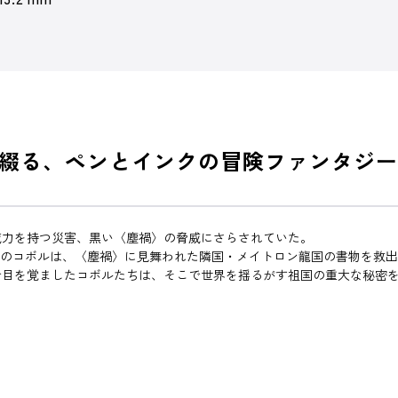
綴る、ペンとインクの冒険ファンタジー
威力を持つ災害、黒い〈塵禍〉の脅威にさらされていた。
歳のコボルは、〈塵禍〉に見舞われた隣国・メイトロン龍国の書物を救
で目を覚ましたコボルたちは、そこで世界を揺るがす祖国の重大な秘密