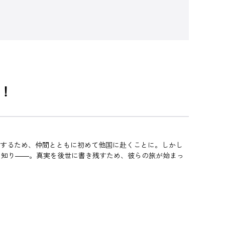
！
出するため、仲間とともに初めて他国に赴くことに。しかし
を知り――。真実を後世に書き残すため、彼らの旅が始まっ