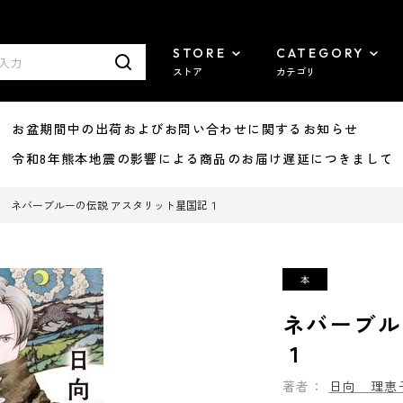
STORE
CATEGORY
ストア
カテゴリ
8/07 お盆期間中の出荷およびお問い合わせに関するお知らせ
7/29 令和8年熊本地震の影響による商品のお届け遅延につきまして
ネバーブルーの伝説 アスタリット星国記１
ネバーブル
１
著者：
日向 理恵