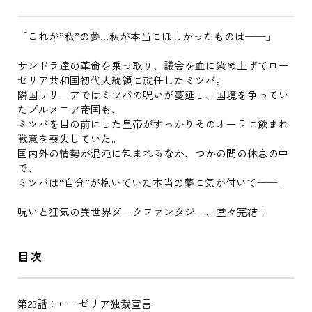
「これが”私”の夢…私が本当にほしかったものは──」
サンドラ達の革命を乗っ取り、議会を血に染め上げてロー
ゼリア共和国初代大統領に就任したミツバ。
隣国リリーアではミツバの呪いが蔓延し、国境を争ってい
たプルメニア帝国も、
ミツバを目の前にした皇帝がすっかりそのオーラに飲まれ
戦意を喪失していた。
国内外の情勢が混沌に包まれるなか、つかの間の休息の中
で、
ミツバは“自分”が抱いていた本当の夢に気が付いて──。
呪いと狂気の異世界ダークファンタジー、堂々完結！
目次
第23話：ローゼリア独裁宣言