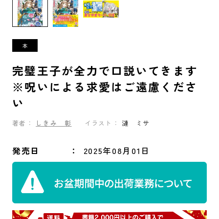
完璧王子が全力で口説いてきます
※呪いによる求愛はご遠慮くださ
い
著者：
しきみ 彰
イラスト：
漣 ミサ
発売日
2025年08月01日