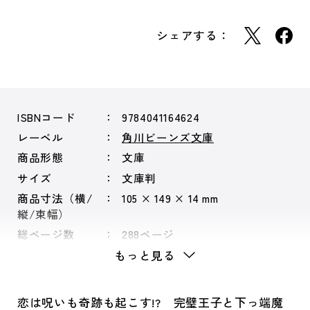
シェアする：
ISBNコード
9784041164624
レーベル
角川ビーンズ文庫
商品形態
文庫
サイズ
文庫判
商品寸法（横/
105 × 149 × 14 mm
縦/束幅）
総ページ数
288ページ
もっと見る
恋は呪いも奇跡も起こす!? 完璧王子と下っ端魔