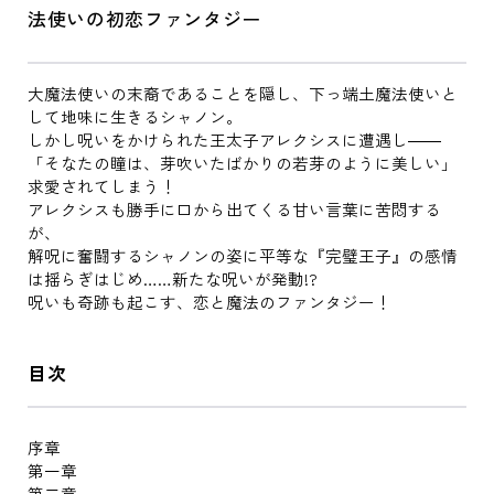
法使いの初恋ファンタジー
大魔法使いの末裔であることを隠し、下っ端土魔法使いと
して地味に生きるシャノン。
しかし呪いをかけられた王太子アレクシスに遭遇し――
「そなたの瞳は、芽吹いたばかりの若芽のように美しい」
求愛されてしまう！
アレクシスも勝手に口から出てくる甘い言葉に苦悶する
が、
解呪に奮闘するシャノンの姿に平等な『完璧王子』の感情
は揺らぎはじめ……新たな呪いが発動!?
呪いも奇跡も起こす、恋と魔法のファンタジー！
目次
序章
第一章
第二章