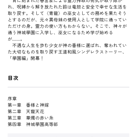
背に刻まれた春宮家による霊力搾取の術式が取り除か
れ、呪縛から解き放たれた鈴は竜胆と安全で幸せな生活を
取り戻す。そして〈青龍〉の巫女としての務めを果たそう
とするのだが、元々異母妹の使用人として学院に通ってい
ただけの身。霊力の使い方もわからない。そこで、神々が
通う神城學園に入学し、巫女になるため学び始める
が……。
不遇な人生を歩む少女が神の番様に選ばれ、奪われてい
た大切なものを取り戻す王道和風シンデレラストーリー、
「學園編」開幕！
目次
序章
第一章 番様と神嫁
第二章 天寵天花
第三章 華燭の赤い糸
第四章 神城學園高等部