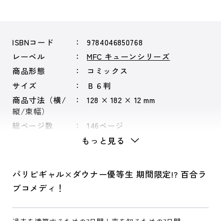
ISBNコード
9784046850768
レーベル
MFC キューンシリーズ
商品形態
コミックス
サイズ
Ｂ６判
商品寸法（横/
128 × 182 × 12 mm
縦/束幅）
総ページ数
146ページ
もっと見る
パリピギャル×ダウナー優等生 期間限定!? 百合ラ
ブコメディ！