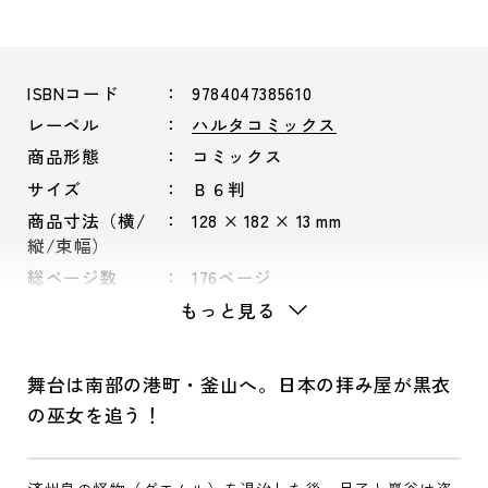
ISBNコード
9784047385610
レーベル
ハルタコミックス
商品形態
コミックス
サイズ
Ｂ６判
商品寸法（横/
128 × 182 × 13 mm
縦/束幅）
総ページ数
176ページ
もっと見る
舞台は南部の港町・釜山へ。日本の拝み屋が黒衣
の巫女を追う！