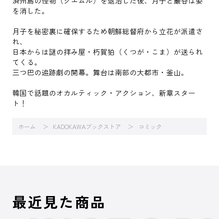
済州島の怪物（グエムル）を退治した後、月子と巖谷は姿
を消した。
月子を秘密裏に確保するため朝鮮総督府から立花が派遣さ
れ、
日本からは謎の拝み屋・朽賀狛（くつが・こま）が送られ
てくる。
三つ巴の追跡劇の開幕。舞台は南部の大都市・釜山。
韓国で話題のオカルティック・アクション、新章スター
ト！
ホーム
KADOKAWAブックストア
コミック
最近見た商品