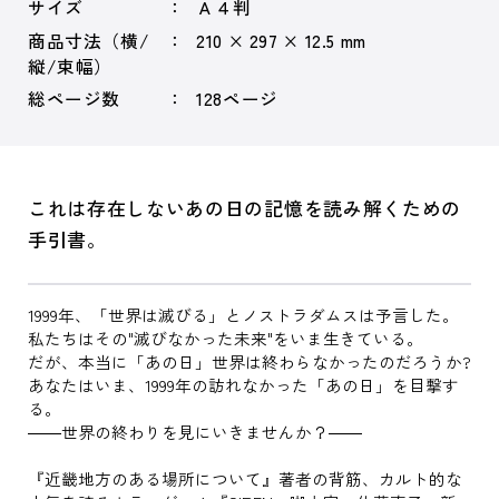
サイズ
Ａ４判
商品寸法（横/
210 × 297 × 12.5 mm
縦/束幅）
総ページ数
128ページ
これは存在しないあの日の記憶を読み解くための
手引書。
1999年、「世界は滅びる」とノストラダムスは予言した。
私たちはその"滅びなかった未来"をいま生きている。
だが、本当に「あの日」世界は終わらなかったのだろうか?
あなたはいま、1999年の訪れなかった「あの日」を目撃す
る。
――世界の終わりを見にいきませんか？――
『近畿地方のある場所について』著者の背筋、カルト的な