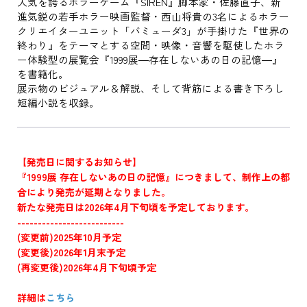
人気を誇るホラーゲーム『SIREN』脚本家・佐藤直子、新
進気鋭の若手ホラー映画監督・西山将貴の3名によるホラー
クリエイターユニット「バミューダ3」が手掛けた『世界の
終わり』をテーマとする空間・映像・音響を駆使したホラ
ー体験型の展覧会『1999展―存在しないあの日の記憶―』
を書籍化。
展示物のビジュアル＆解説、そして背筋による書き下ろし
短編小説を収録。
【発売日に関するお知らせ】
『1999展 存在しないあの日の記憶』につきまして、制作上の都
合により発売が延期となりました。
新たな発売日は2026年4月下旬頃を予定しております。
--------------------------
(変更前)2025年10月予定
(変更後)2026年1月末予定
(再変更後)2026年4月下旬頃予定
詳細は
こちら