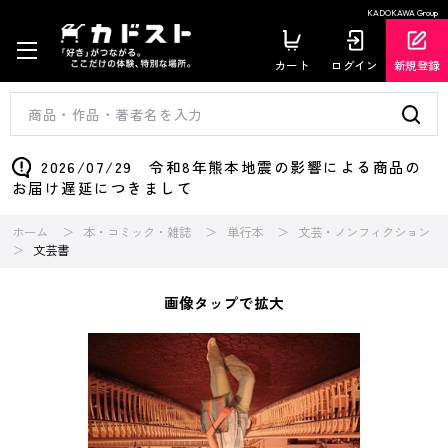
KADOKAWA Group
カート
ログイン
新規登録
2026/07/29 令和8年熊本地震の影響による商品の
お届け遅延につきまして
ホーム
本・コミック・雑誌
単行本
文芸・ノンフィクション
文芸書
画像タップで拡大