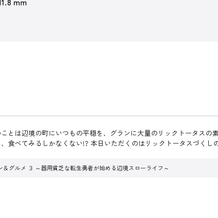
11.8 mm
のことは辺境の町にいつもの平穏を、グランに大量のリックトータスの
、食べてみるしかなくない!? 本日いただくのはリックトータスづくし
ン＆グルメ ３ ～器用貧乏な転生勇者が始める辺境スローライフ～