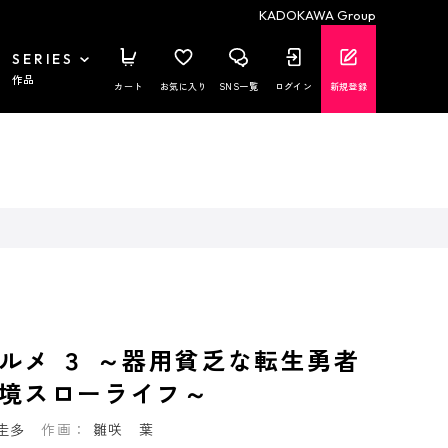
KADOKAWA Group
SERIES
作品
カート
お気に入り
SNS一覧
ログイン
新規登録
ルメ ３ ～器用貧乏な転生勇者
境スローライフ～
圭多
作画：
雛咲 葉