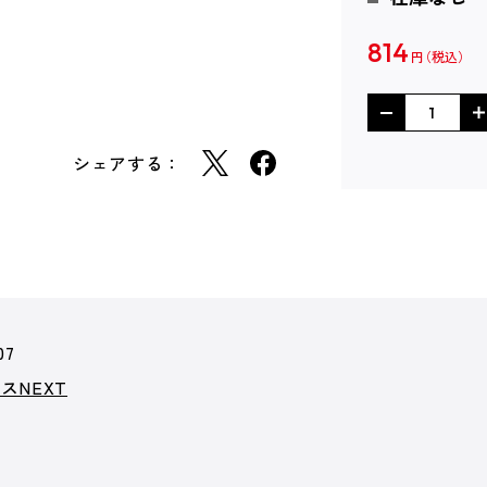
814
円
シェアする：
07
スNEXT