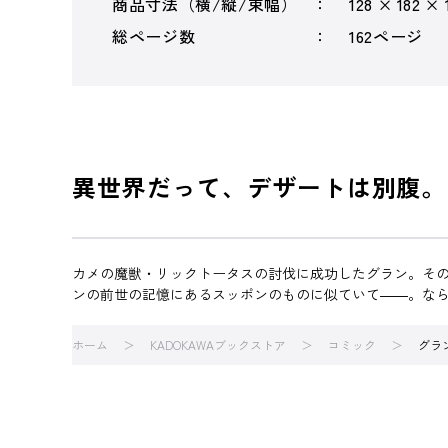
商品寸法（横/縦/束幅）
128 × 182 × 
総ページ数
162ページ
異世界だって、デザートは別腹。
カメの魔獣・リックトータスの討伐に成功したグラン。そ
ンの前世の記憶にあるスッポンのものに似ていて――。なら
ホーム
KADOKAWAブックストア
コミック
グラ