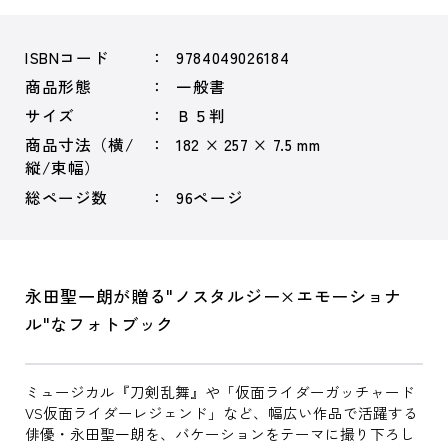
ISBNコード
9784049026184
商品形態
一般書
サイズ
Ｂ５判
商品寸法（横/
182 × 257 × 7.5 mm
縦/束幅）
総ページ数
96ページ
永田聖一朗が贈る"ノスタルジー×エモーショナ
ル"なフォトブック
ミュージカル『刀剣乱舞』や「仮面ライダーガッチャード
VS仮面ライダーレジェンド」など、幅広い作品で活躍する
俳優・永田聖一朗を、バケーションをテーマに撮り下ろし