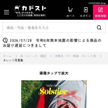
KADOKAWA Group
カート
ログイン
新規登録
2026/07/29 令和8年熊本地震の影響による商品の
お届け遅延につきまして
ホーム
本・コミック・雑誌
攻略本・TV・映画・タレント本
タレント写真集
画像タップで拡大