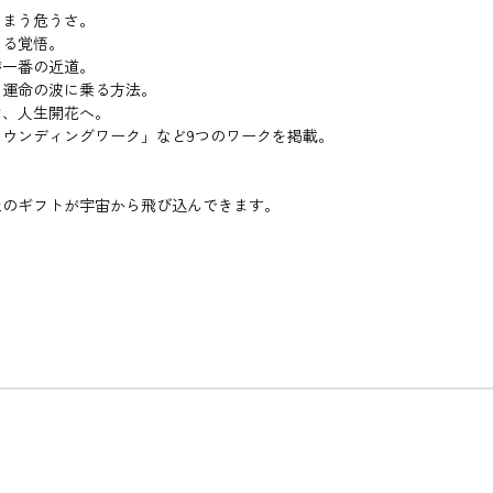
しまう危うさ。
きる覚悟。
が一番の近道。
に運命の波に乗る方法。
け、人生開花へ。
ウンディングワーク」など9つのワークを掲載。
上のギフトが宇宙から飛び込んできます。