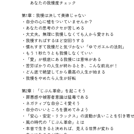
あなたの我慢度チェック
第1章：我慢は決して美徳じゃない
・自分の心に嘘をついていませんか？
・あなたの思考のクセが苦しめる
・大丈夫。無理に我慢しなくても人から愛される
・我慢すればするほど空回りする
・慣れすぎて我慢だと気づかない「ゆでガエルの法則」
・もう１秒たりとも我慢しなくていい
・「愛」が根底にある我慢には意味がある
・苦労ばかりの人生が終わるとき、こんな前兆が！
・どん底で絶望してから最高の人生が始まる
・我慢をやめたら人生が好転
第2章：「じぶん革命」を起こそう
・罪悪感や被害者意識は猛毒である
・ネガティブな自分こそ愛そう
・自分のいいところを褒めてみよう
・「安心・安定・リラックス」の波動が良いことを引き寄
・風の時代の「じぶん革命」とは
・本音で生きると決めれば、見える世界が変わる