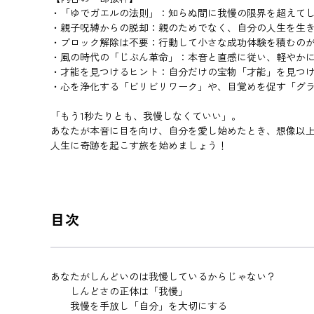
・「ゆでガエルの法則」：知らぬ間に我慢の限界を超えて
・親子呪縛からの脱却：親のためでなく、自分の人生を生
・ブロック解除は不要：行動して小さな成功体験を積むの
・風の時代の「じぶん革命」：本音と直感に従い、軽やか
・才能を見つけるヒント：自分だけの宝物「才能」を見つ
・心を浄化する「ビリビリワーク」や、目覚めを促す「グラ
「もう1秒たりとも、我慢しなくていい」。
あなたが本音に目を向け、自分を愛し始めたとき、想像以
人生に奇跡を起こす旅を始めましょう！
目次
あなたがしんどいのは我慢しているからじゃない？
しんどさの正体は「我慢」
我慢を手放し「自分」を大切にする