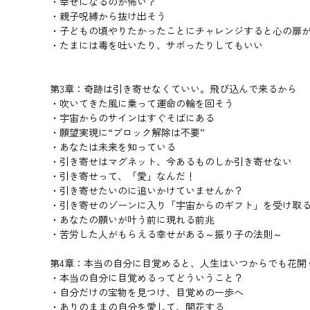
・幸せになるのが怖い？
・親子呪縛から抜け出そう
・子どもの頃やりたかったことにチャレンジすると心の扉
・たまには毒を吐いたり、サボったりしてもいい
第3章：奇跡は引き寄せなくていい。飛び込んで来るから
・吹いてきた風に乗って運命の輪を回そう
・宇宙からのサインはすぐそばにある
・願望実現に“ブロック解除は不要”
・あなたは未来を知っている
・引き寄せはマグネット、今あるものしか引き寄せない
・引き寄せって、「愛」なんだ！
・引き寄せたいのに追いかけていませんか？
・引き寄せのゾーンに入り「宇宙からのギフト」を受け取
・あなたの願いが叶う前に現れる前兆
・苦労した人がもらえる幸せがある～振り子の法則～
第4章：本当の自分に目覚めると、人生はいつからでも花開
・本当の自分に目覚めるってどういうこと？
・自分だけの宝物を見つけ、目覚めの一歩へ
・ありのままの自分を愛して、開花する