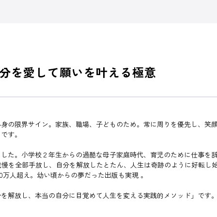
分を愛して願いを叶える極意
心身の限界サイン。家族、職場、子どものため。常に周りを優先し、笑
」です。
ました。小学校２年生からの過酷な母子家庭時代、育児のために仕事を
我慢を全部手放し、自分を解放したとたん、人生は奇跡のように好転し
は10万人超え。幼い頃からの夢だった出版も実現 。
分を解放し、本当の自分に目覚めて人生を変える実践的メソッド」です